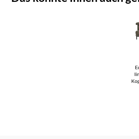
E
li
Kop