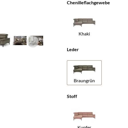
Chenilleflachgewebe
Khaki
Leder
Braungrün
Stoff
Kupfer