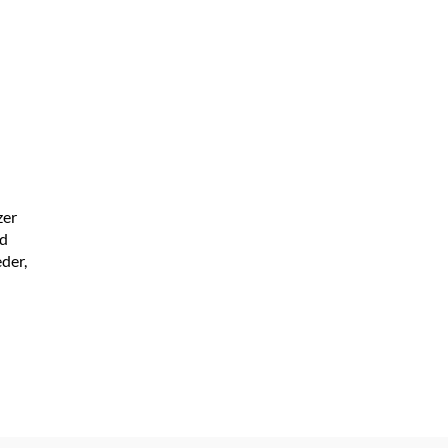
zer
nd
der,