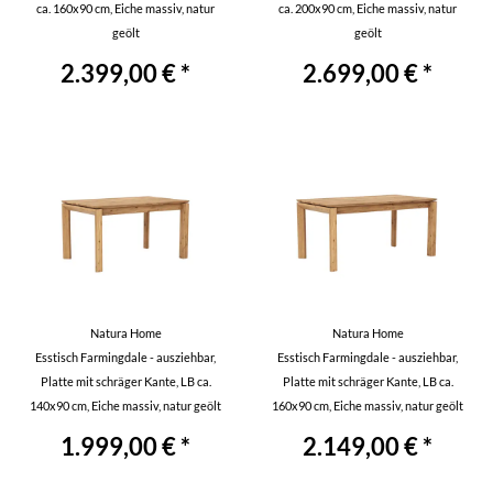
ca. 160x90 cm, Eiche massiv, natur
ca. 200x90 cm, Eiche massiv, natur
geölt
geölt
2.399,00 € *
2.699,00 € *
Natura Home
Natura Home
Esstisch Farmingdale - ausziehbar,
Esstisch Farmingdale - ausziehbar,
Platte mit schräger Kante, LB ca.
Platte mit schräger Kante, LB ca.
140x90 cm, Eiche massiv, natur geölt
160x90 cm, Eiche massiv, natur geölt
1.999,00 € *
2.149,00 € *