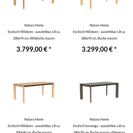
Natura Home
Natura Home
Esstisch Hillsboro - ausziehbar, LB ca.
Esstisch Hillsboro - ausziehbar, LB ca.
200x95 cm, Wildeiche massiv
180x95 cm, Buche massiv
3.799,00 € *
3.299,00 € *
Natura Home
Natura Home
Esstisch Hillsboro - ausziehbar, LB ca.
Esstisch Saratoga - ausziehbar, LB ca.
200x95 cm, Buche massiv
180x95 cm, Buche massiv, silbergrau