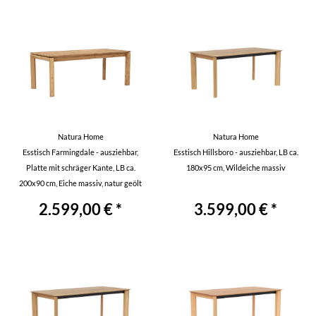
Natura Home
Natura Home
Esstisch Farmingdale - ausziehbar,
Esstisch Hillsboro - ausziehbar, LB ca.
Platte mit schräger Kante, LB ca.
180x95 cm, Wildeiche massiv
200x90 cm, Eiche massiv, natur geölt
2.599,00 € *
3.599,00 € *