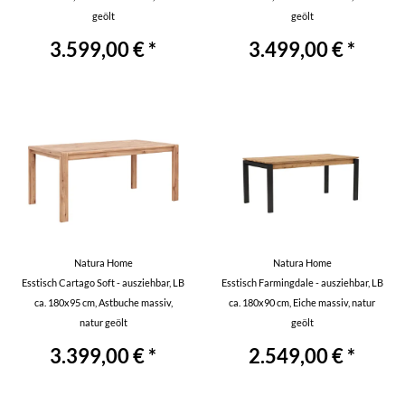
geölt
geölt
3.599,00 € *
3.499,00 € *
Natura Home
Natura Home
Esstisch Cartago Soft - ausziehbar, LB
Esstisch Farmingdale - ausziehbar, LB
ca. 180x95 cm, Astbuche massiv,
ca. 180x90 cm, Eiche massiv, natur
natur geölt
geölt
3.399,00 € *
2.549,00 € *