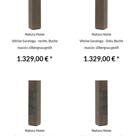
Natura Home
Natura Home
Vitrine Saratoga - rechts, Buche
Vitrine Saratoga - links, Buche
massiv, silbergrau geölt
massiv, silbergrau geölt
1.329,00 € *
1.329,00 € *
Natura Home
Natura Home