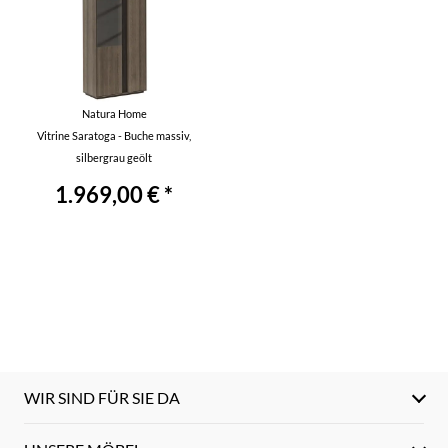
Natura Home
Vitrine Saratoga - Buche massiv,
silbergrau geölt
1.969,00 € *
WIR SIND FÜR SIE DA