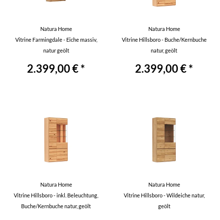
Natura Home
Natura Home
Vitrine Farmingdale - Eiche massiv,
Vitrine Hillsboro - Buche/Kernbuche
natur geölt
natur, geölt
2.399,00 € *
2.399,00 € *
Natura Home
Natura Home
Vitrine Hillsboro - inkl. Beleuchtung,
Vitrine Hillsboro - Wildeiche natur,
Buche/Kernbuche natur, geölt
geölt