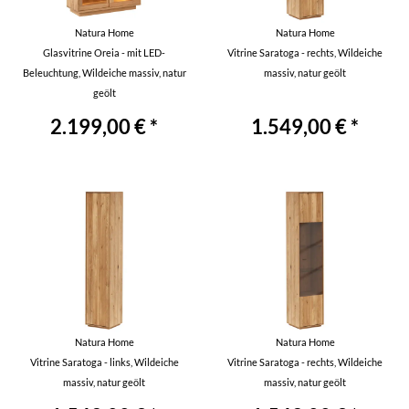
Natura Home
Natura Home
Glasvitrine Oreia - mit LED-
Vitrine Saratoga - rechts, Wildeiche
Beleuchtung, Wildeiche massiv, natur
massiv, natur geölt
geölt
2.199,00 € *
1.549,00 € *
Natura Home
Natura Home
Vitrine Saratoga - links, Wildeiche
Vitrine Saratoga - rechts, Wildeiche
massiv, natur geölt
massiv, natur geölt