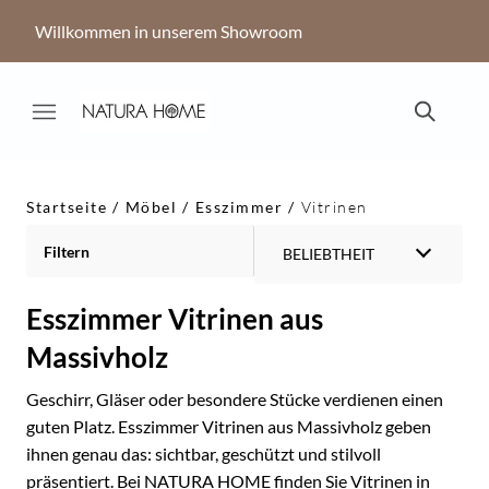
Willkommen in unserem Showroom
Startseite
Möbel
Esszimmer
Vitrinen
Filtern
BELIEBTHEIT
Esszimmer Vitrinen aus
Massivholz
Geschirr, Gläser oder besondere Stücke verdienen einen
guten Platz. Esszimmer Vitrinen aus Massivholz geben
ihnen genau das: sichtbar, geschützt und stilvoll
präsentiert. Bei NATURA HOME finden Sie Vitrinen in