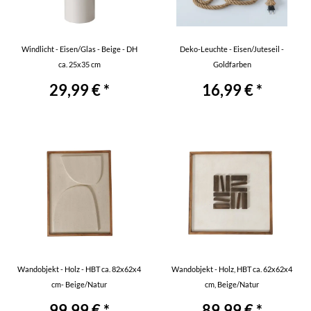
Windlicht - Eisen/Glas - Beige - DH
Deko-Leuchte - Eisen/Juteseil -
ca. 25x35 cm
Goldfarben
29,99 € *
16,99 € *
Wandobjekt - Holz - HBT ca. 82x62x4
Wandobjekt - Holz, HBT ca. 62x62x4
cm- Beige/Natur
cm, Beige/Natur
99,99 € *
89,99 € *