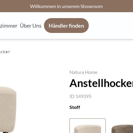
Willkommen in unserem Showroom
fzimmer
Über Uns
Händler finden
ocker
Natura Home
Anstellhocker
ID 149395
Stoff