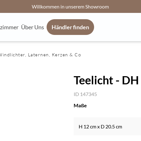
Willkommen in unserem Showroom
fzimmer
Über Uns
Händler finden
Windlichter, Laternen, Kerzen & Co
Teelicht - DH
ID 147345
Maße
H 12 cm x D 20.5 cm