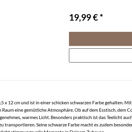
19,99 € *
0,5 x 12 cm und ist in einer schicken schwarzen Farbe gehalten. M
m Raum eine gemütliche Atmosphäre. Ob auf dem Esstisch, dem Co
 angenehmes, warmes Licht. Besonders praktisch ist das Teelicht a
ht zu transportieren. Seine schwarze Farbe macht es zudem besonder
eelicht stimmungsvolle Momente in Deinem Zuhause.