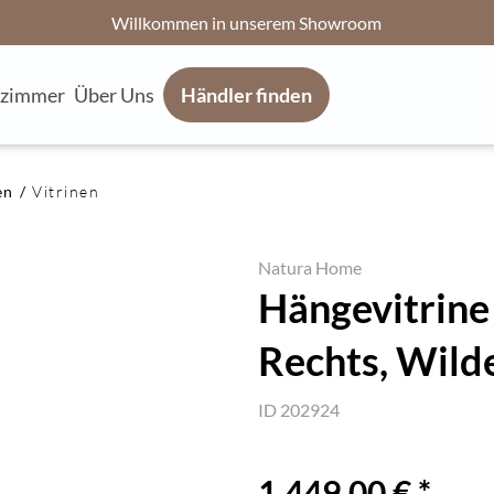
Willkommen in unserem Showroom
fzimmer
Über Uns
Händler finden
en
Vitrinen
Natura Home
Hängevitrine
Rechts, Wilde
ID 202924
1.449,00 € *