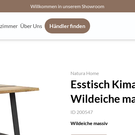
Willkommen in unserem Showroom
fzimmer
Über Uns
Händler finden
Natura Home
Esstisch Kima
Wildeiche ma
ID 200547
Wildeiche massiv