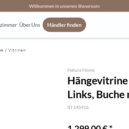
Willkommen in unserem Showroom
fzimmer
Über Uns
Händler finden
en
Vitrinen
Natura Home
Hängevitrine
Links, Buche 
ID 145416
1.299,00 € *