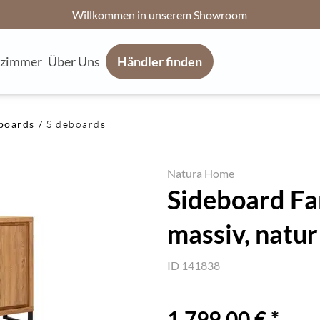
Willkommen in unserem Showroom
fzimmer
Über Uns
Händler finden
boards
Sideboards
Natura Home
Sideboard Far
massiv, natur
ID 141838
1.799,00 € *