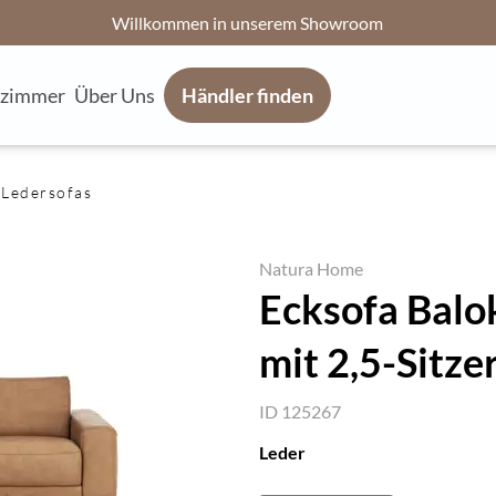
Willkommen in unserem Showroom
fzimmer
Über Uns
Händler finden
Ledersofas
Natura Home
Ecksofa Balok
mit 2,5-Sitze
ID 125267
Leder