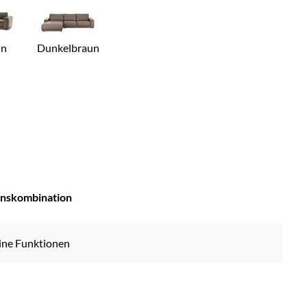
ün
Dunkelbraun
onskombination
keine Funktionen